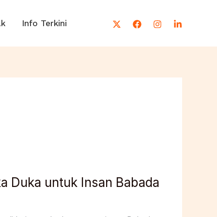
ak
Info Terkini
ka Duka untuk Insan Babada