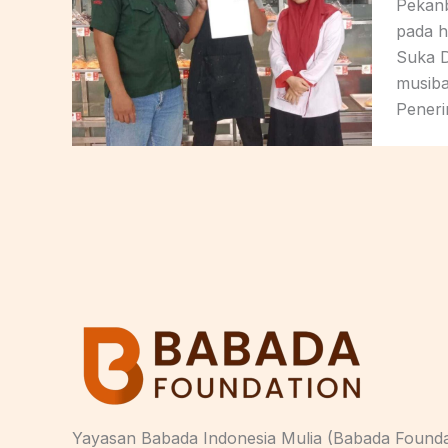
Pekanb
pada h
Suka D
musiba
Peneri
Yayasan Babada Indonesia Mulia (Babada Founda