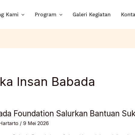
ng Kami
Program
Galeri Kegiatan
Kont
ka Insan Babada
ada Foundation Salurkan Bantuan Su
Hartarto
/
9 Mei 2026