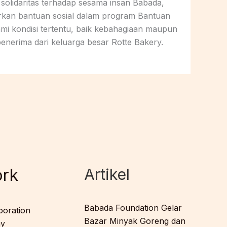
solidaritas terhadap sesama insan Babada,
rkan bantuan sosial dalam program Bantuan
 kondisi tertentu, baik kebahagiaan maupun
enerima dari keluarga besar Rotte Bakery.
rk
Artikel
Babada Foundation Gelar
poration
Bazar Minyak Goreng dan
ay