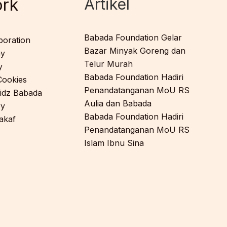
rk
Artikel
Babada Foundation Gelar
poration
Bazar Minyak Goreng dan
ay
Telur Murah
y
Babada Foundation Hadiri
ookies
Penandatanganan MoU RS
idz Babada
Aulia dan Babada
ry
Babada Foundation Hadiri
akaf
Penandatanganan MoU RS
Islam Ibnu Sina