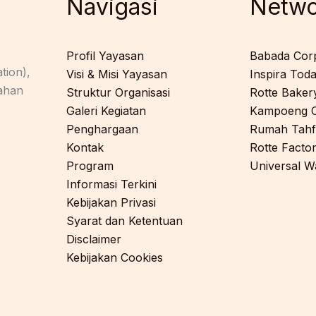
Navigasi
Netwo
Profil Yayasan
Babada Cor
tion),
Visi & Misi Yayasan
Inspira Tod
rahan
Struktur Organisasi
Rotte Baker
Galeri Kegiatan
Kampoeng C
Penghargaan
Rumah Tahf
Kontak
Rotte Facto
Program
Universal W
Informasi Terkini
Kebijakan Privasi
Syarat dan Ketentuan
Disclaimer
Kebijakan Cookies